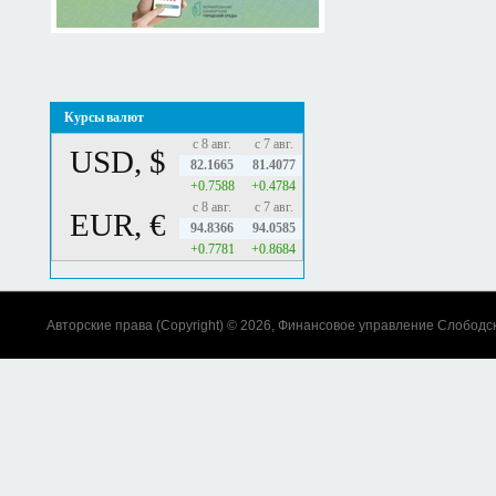
Курсы валют
с 8 авг.
с 7 авг.
USD, $
82.1665
81.4077
+0.7588
+0.4784
с 8 авг.
с 7 авг.
EUR, €
94.8366
94.0585
+0.7781
+0.8684
Авторские права (Copyright) © 2026, Финансовое управление Слободс