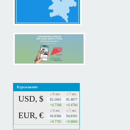
Курсы валют
с 8 авг.
с 7 авг.
USD, $
82.1665
81.4077
+0.7588
+0.4784
с 8 авг.
с 7 авг.
EUR, €
94.8366
94.0585
+0.7781
+0.8684